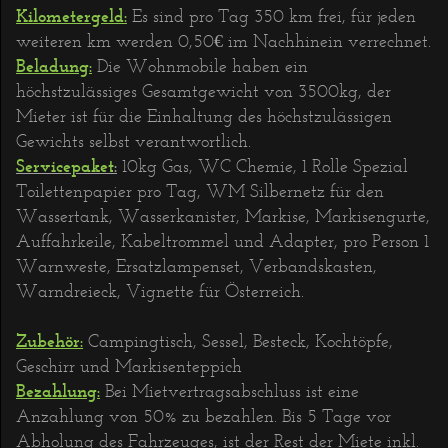
Kilometergeld:
Es sind pro Tag 350 km frei, für jeden
weiteren km werden 0,50€ im Nachhinein verrechnet.
Beladung:
Die Wohnmobile haben ein
höchstzulässiges Gesamtgewicht von 3500kg, der
Mieter ist für die Einhaltung des höchstzulässigen
Gewichts selbst verantwortlich.
Servicepaket
:
10kg Gas, WC Chemie, 1 Rolle Spezial
Toilettenpapier pro Tag, WM Silbernetz für den
Wassertank, Wasserkanister, Markise, Markisengurte,
Auffahrkeile, Kabeltrommel und Adapter, pro Person 1
Warnweste, Ersatzlampenset, Verbandskasten,
Warndreieck, Vignette für Österreich.
Zubehör:
Campingtisch, Sessel, Besteck, Kochtöpfe,
Geschirr und Markisenteppich
Bezahlung:
Bei Mietvertragsabschluss ist eine
Anzahlung von 50% zu bezahlen. Bis 5 Tage vor
Abholung des Fahrzeuges, ist der Rest der Miete inkl.